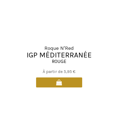
sur
la
page
du
produit
Roque N’Red
IGP MÉDITERRANÉE
ROUGE
Ce
À partir de
5,95
€
produit
a
plusieurs
variations.
Les
options
peuvent