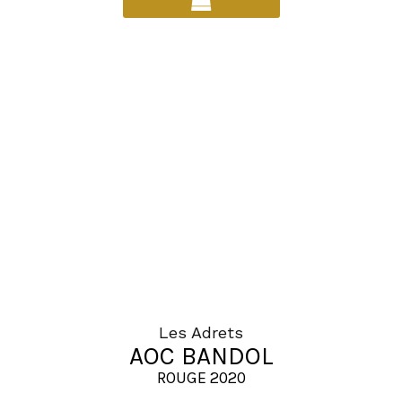
a
plusieurs
variations.
Les
options
peuvent
être
choisies
sur
la
page
du
produit
Les Adrets
AOC BANDOL
ROUGE 2020