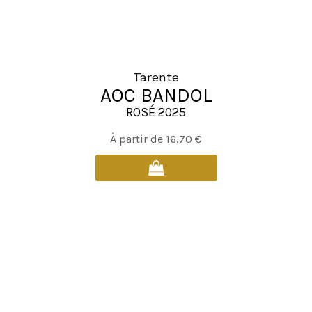
du
produit
Tarente
AOC BANDOL
ROSÉ 2025
Ce
À partir de
16,70
€
produit
a
plusieurs
variations.
Les
options
peuvent
être
choisies