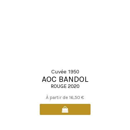
peuvent
être
choisies
sur
la
page
du
produit
Cuvée 1950
AOC BANDOL
ROUGE 2020
Ce
À partir de
16,50
€
produit
a
plusieurs
variations.