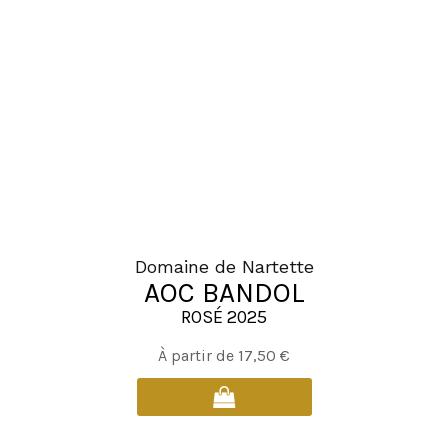
options
peuvent
être
choisies
sur
la
page
du
produit
Domaine de Nartette
AOC BANDOL
ROSÉ 2025
Ce
À partir de
17,50
€
produit
a
plusieurs