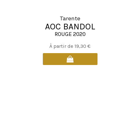
Tarente
AOC BANDOL
ROUGE 2020
Ce
À partir de
19,30
€
produit
a
plusieurs
variations.
Les
options
peuvent
être
choisies
sur
la
page