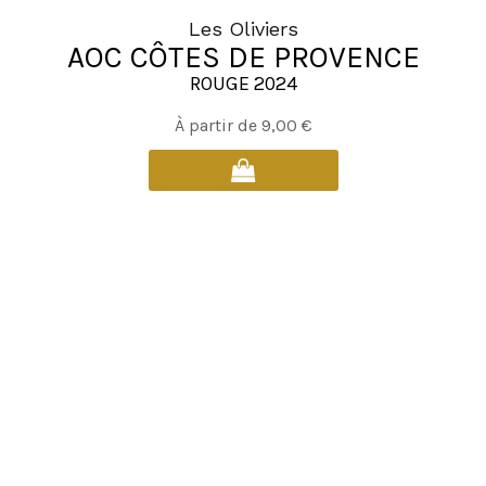
Les Oliviers
AOC CÔTES DE PROVENCE
ROUGE 2024
Ce
À partir de
9,00
€
produit
a
plusieurs
variations.
Les
options
peuvent
être
choisies
sur
la
page
du