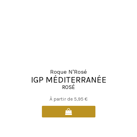
être
choisies
sur
la
page
du
produit
Roque N’Rosé
IGP MÉDITERRANÉE
ROSÉ
Ce
À partir de
5,95
€
produit
a
plusieurs
variations.
Les