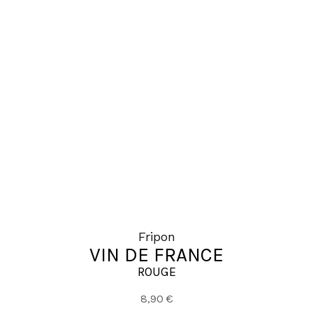
plusieurs
variations.
Les
options
peuvent
être
choisies
sur
la
page
du
produit
Fripon
VIN DE FRANCE
ROUGE
8,90
€