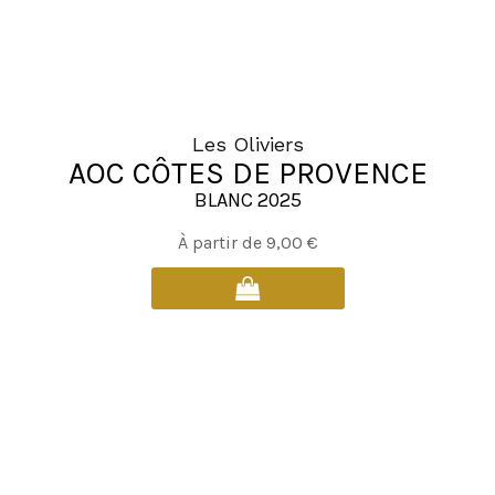
page
du
produit
Les Oliviers
AOC CÔTES DE PROVENCE
BLANC 2025
Ce
À partir de
9,00
€
produit
a
plusieurs
variations.
Les
options
peuvent
être
choisies