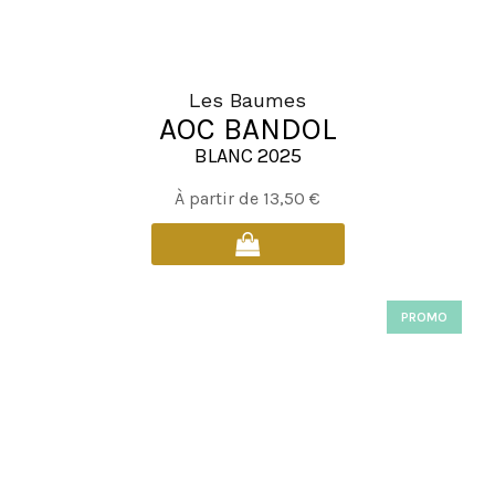
du
produit
Les Baumes
AOC BANDOL
BLANC 2025
Ce
À partir de
13,50
€
produit
a
plusieurs
variations.
PROMO
Les
options
peuvent
être
choisies
sur