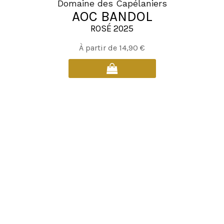
Domaine des Capélaniers
AOC BANDOL
ROSÉ 2025
Ce
À partir de
14,90
€
produit
a
plusieurs
variations.
Les
options
peuvent
être
choisies
sur
la
page
du
produit