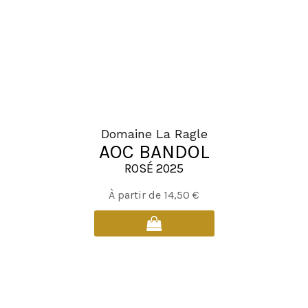
choisies
sur
la
page
du
produit
Domaine La Ragle
AOC BANDOL
ROSÉ 2025
Ce
À partir de
14,50
€
produit
a
plusieurs
variations.
Les
options