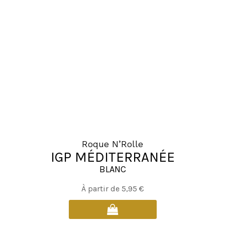
options
peuvent
être
choisies
sur
la
page
du
produit
Roque N’Rolle
IGP MÉDITERRANÉE
BLANC
Ce
À partir de
5,95
€
produit
a