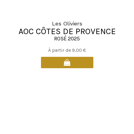
produit
Les Oliviers
AOC CÔTES DE PROVENCE
ROSÉ 2025
Ce
À partir de
9,00
€
produit
a
plusieurs
variations.
Les
options
peuvent
être
choisies
sur
la