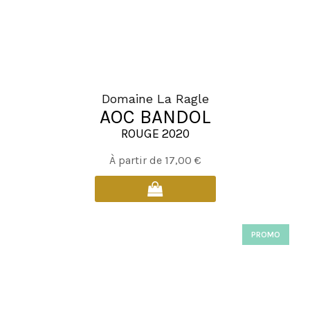
la
page
du
produit
Domaine La Ragle
AOC BANDOL
ROUGE 2020
Ce
À partir de
17,00
€
produit
a
plusieurs
variations.
PROMO
Les
options
peuvent
être