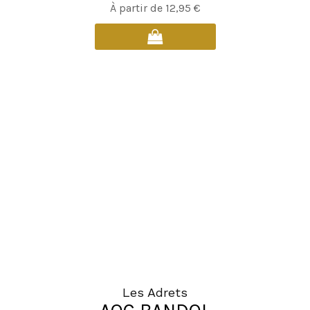
Ce
À partir de
12,95
€
produit
a
plusieurs
variations.
Les
options
peuvent
être
choisies
sur
la
page
du
produit
Les Adrets