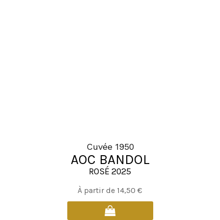
Les
options
peuvent
être
choisies
sur
la
page
du
produit
Cuvée 1950
AOC BANDOL
ROSÉ 2025
Ce
À partir de
14,50
€
produit
a