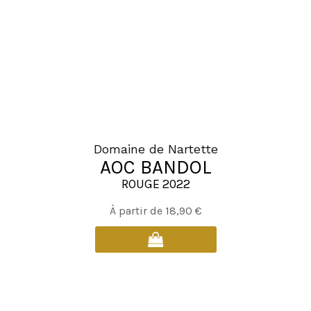
être
choisies
sur
la
page
du
produit
Domaine de Nartette
AOC BANDOL
ROUGE 2022
Ce
À partir de
18,90
€
produit
a
plusieurs
variations.
Les