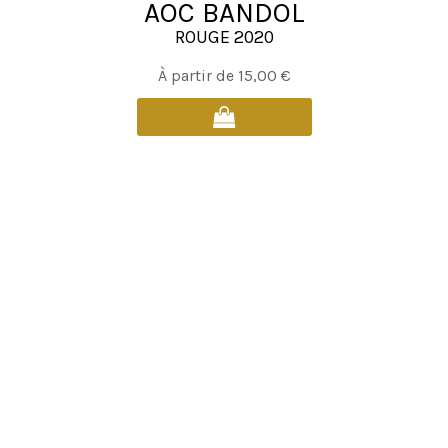
AOC BANDOL
ROUGE 2020
Ce
À partir de
15,00
€
produit
a
plusieurs
variations.
Les
options
peuvent
être
choisies
sur
la
page
du
produit