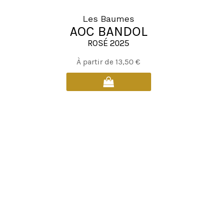
Les Baumes
AOC BANDOL
ROSÉ 2025
Ce
À partir de
13,50
€
produit
a
plusieurs
variations.
Les
options
peuvent
être
choisies
sur
la
page