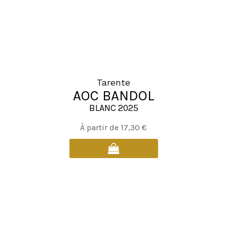
sur
la
page
du
produit
Tarente
AOC BANDOL
BLANC 2025
Ce
À partir de
17,30
€
produit
a
plusieurs
variations.
Les
options
peuvent