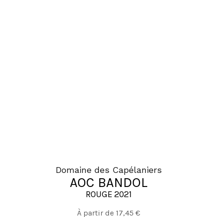
plusieurs
variations.
Les
options
peuvent
être
choisies
sur
la
page
du
produit
Domaine des Capélaniers
AOC BANDOL
ROUGE 2021
Ce
À partir de
17,45
€