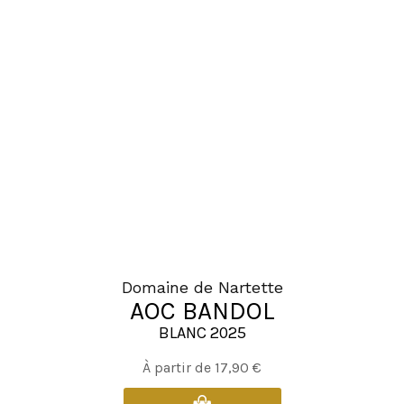
variations.
Les
options
peuvent
être
choisies
sur
la
page
du
produit
Domaine de Nartette
AOC BANDOL
BLANC 2025
Ce
À partir de
17,90
€
produit