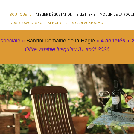
BOUTIQUE
ATELIER DÉGUSTATION
BILLETTERIE
MOULIN DE LA ROQU
NOS VINS
ACCESSOIRES
EPICERIE
IDÉES CADEAUX
PROMO
 spéciale «
Bandol Domaine de la Ragle
»
4 achetés + 2
Offre valable jusqu’au 31 août 2026