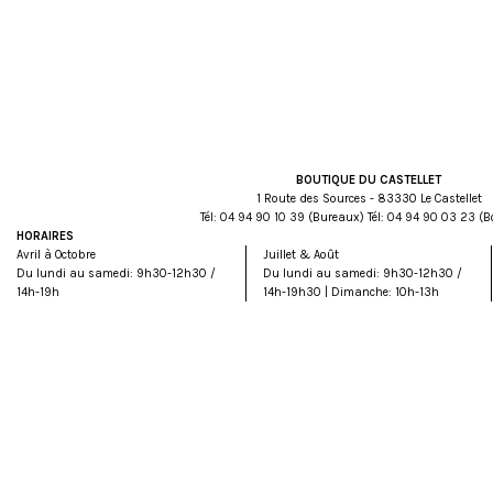
BOUTIQUE DU CASTELLET
1 Route des Sources - 83330 Le Castellet
Tél:
93 01 09 49 40
(Bureaux) Tél:
32 30 09 49 40
(B
HORAIRES
Avril à Octobre
Juillet & Août
Du lundi au samedi: 9h30-12h30 /
Du lundi au samedi: 9h30-12h30 /
14h-19h
14h-19h30 | Dimanche: 10h-13h