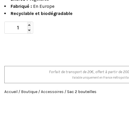
Fabriqué :
En Europe
Recyclable et biodégradable
Forfait de transport de 20€, offert à partir de 
Valable uniquement en France métropolita
Accueil
/
Boutique
/
Accessoires
/ Sac 2 bouteilles