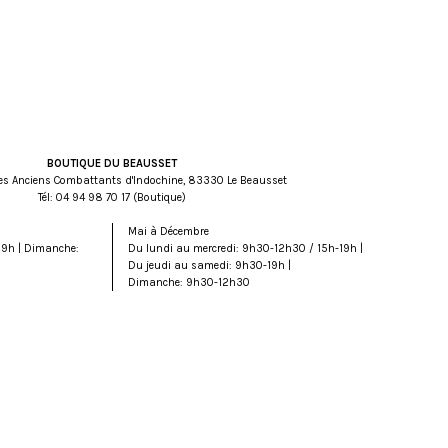
BOUTIQUE DU BEAUSSET
es Anciens Combattants d'Indochine, 83330 Le Beausset
Tél:
71 07 89 49 40
(Boutique)
Mai à Décembre
19h | Dimanche:
Du lundi au mercredi: 9h30-12h30 / 15h-19h |
Du jeudi au samedi: 9h30-19h |
Dimanche: 9h30-12h30