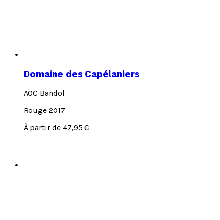
Domaine des Capélaniers
AOC Bandol
Rouge 2017
Ce
À partir de
47,95
€
produit
a
plusieurs
variations.
Les
options
peuvent
être
choisies