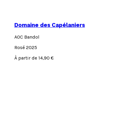
Domaine des Capélaniers
AOC Bandol
Rosé 2025
Ce
À partir de
14,90
€
produit
a
plusieurs
variations.
Les
options
peuvent
être
choisies
sur
la
page
du