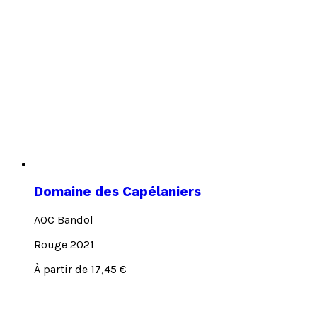
Domaine des Capélaniers
AOC Bandol
Rouge 2021
Ce
À partir de
17,45
€
produit
a
plusieurs