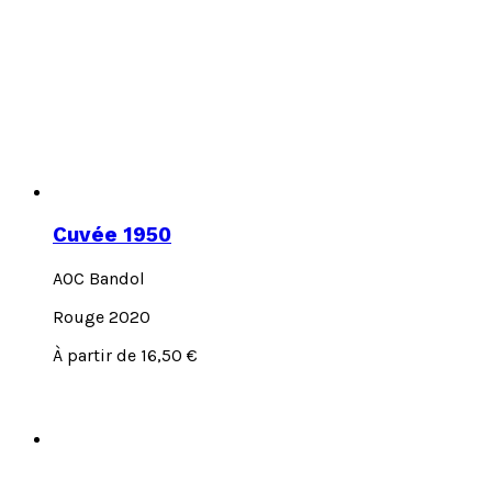
Cuvée 1950
AOC Bandol
Rouge 2020
Ce
À partir de
16,50
€
produit
a
plusieurs
variations.
Les
options