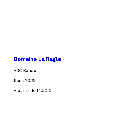
Domaine La Ragle
AOC Bandol
Rosé 2025
Ce
À partir de
14,50
€
produit
a
plusieurs
variations.
Les
options