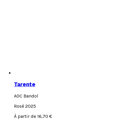
Tarente
AOC Bandol
Rosé 2025
Ce
À partir de
16,70
€
produit
a