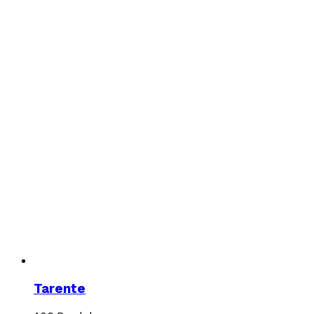
produit
Tarente