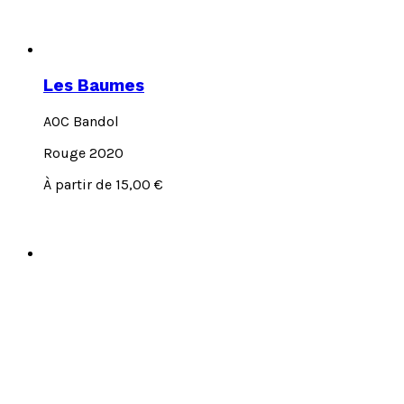
Les Baumes
AOC Bandol
Rouge 2020
Ce
À partir de
15,00
€
produit
a
plusieurs
variations.
Les
options
peuvent
être
choisies
sur
la
page