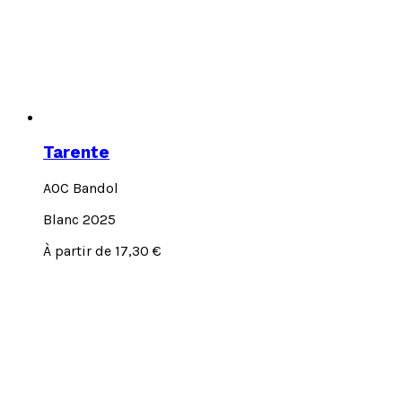
Tarente
AOC Bandol
Blanc 2025
Ce
À partir de
17,30
€
produit
a
plusieurs
variations.
Les
options
peuvent
être