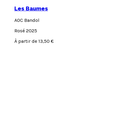
Les Baumes
AOC Bandol
Rosé 2025
Ce
À partir de
13,50
€
produit
a
plusieurs
variations.
Les
options
peuvent
être
choisies
sur
la
page
du
produit