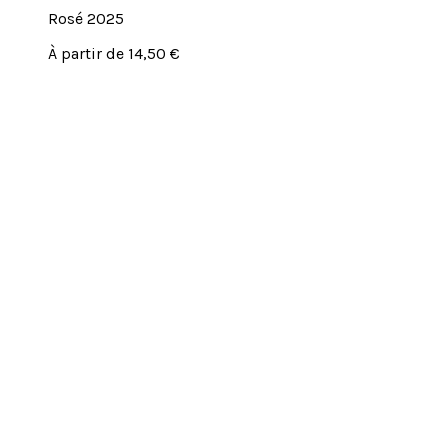
Rosé 2025
Ce
À partir de
14,50
€
produit
a
plusieurs
variations.
Les
options
peuvent
être
choisies
sur
la
page
du
produit