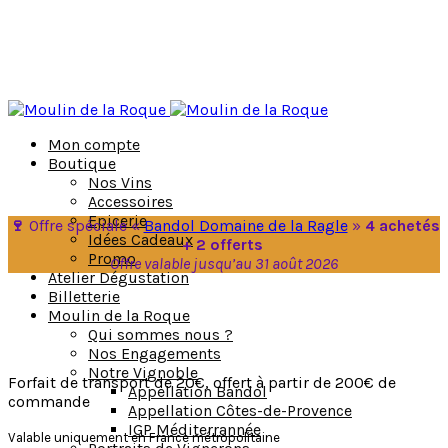
Mon compte
Boutique
Nos Vins
Accessoires
Epicerie
🍷
Offre spéciale «
Bandol Domaine de la Ragle
»
4 achetés
Idées Cadeaux
+ 2 offerts
Promo
Offre valable jusqu’au 31 août 2026
Atelier Dégustation
Billetterie
Moulin de la Roque
Qui sommes nous ?
Nos Engagements
Notre Vignoble
Forfait de transport de 20€, offert à partir de 200€ de
Appellation Bandol
commande
Appellation Côtes-de-Provence
IGP Méditerrannée
Valable uniquement en France métropolitaine