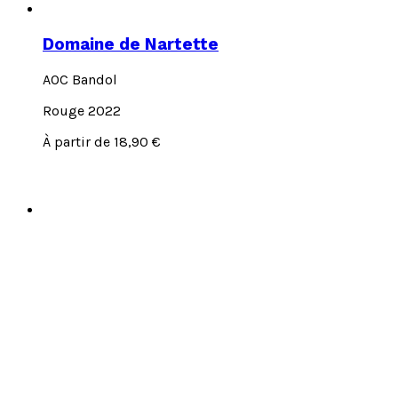
Domaine de Nartette
AOC Bandol
Rouge 2022
Ce
À partir de
18,90
€
produit
a
plusieurs
variations.
Les
options
peuvent
être
choisies
sur
la
page
du
produit