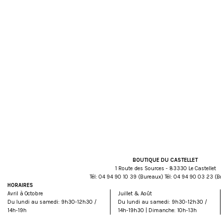
BOUTIQUE DU CASTELLET
1 Route des Sources - 83330 Le Castellet
Tél:
93 01 09 49 40
(Bureaux) Tél:
32 30 09 49 40
(B
HORAIRES
Avril à Octobre
Juillet & Août
Du lundi au samedi: 9h30-12h30 /
Du lundi au samedi: 9h30-12h30 /
14h-19h
14h-19h30 | Dimanche: 10h-13h