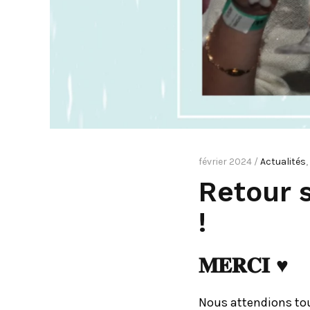
février 2024 /
Actualités
,
Retour 
!
𝐌𝐄𝐑𝐂𝐈 ♥︎
Nous attendions to