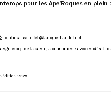
ntemps pour les Apé’Roques en plein ai
📩
ten.lodnab-euqoral@telletsaceuqituob
 dangereux pour la santé, à consommer avec modération
e édition arrive