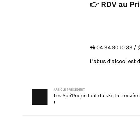
👉 RDV au Pri
📲 04 94 90 10 39 / 
L’abus d’alcool est
ARTICLE PRÉCÈDENT
Les Apé'Roque font du ski, la troisièm
!