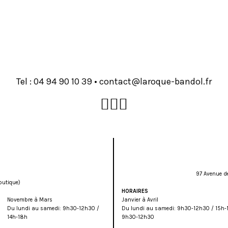
Tel :
93 01 09 49 40
•
rf.lodnab-euqoral@tcatnoc
97 Avenue d
outique)
HORAIRES
Novembre à Mars
Janvier à Avril
Du lundi au samedi: 9h30-12h30 /
Du lundi au samedi: 9h30-12h30 / 15h-
14h-18h
9h30-12h30