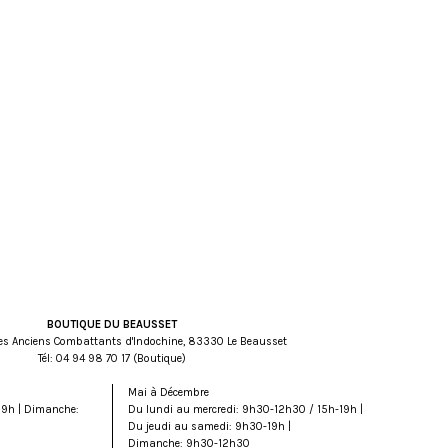
BOUTIQUE DU BEAUSSET
es Anciens Combattants d'Indochine, 83330 Le Beausset
Tél:
71 07 89 49 40
(Boutique)
Mai à Décembre
19h | Dimanche:
Du lundi au mercredi: 9h30-12h30 / 15h-19h |
Du jeudi au samedi: 9h30-19h |
Dimanche: 9h30-12h30