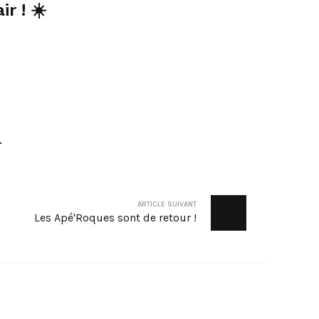
r ! ☀️
.
ARTICLE SUIVANT
Les Apé'Roques sont de retour !