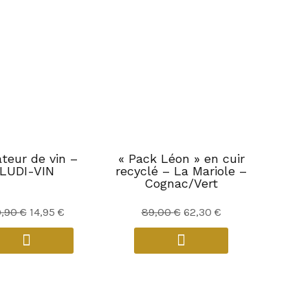
teur de vin –
« Pack Léon » en cuir
LUDI-VIN
recyclé – La Mariole –
Cognac/Vert
Le
Le
Le
Le
9,90
€
14,95
€
89,00
€
62,30
€
prix
prix
prix
prix
initial
actuel
initial
actuel
était :
est :
était :
est :
29,90 €.
14,95 €.
89,00 €.
62,30 €.