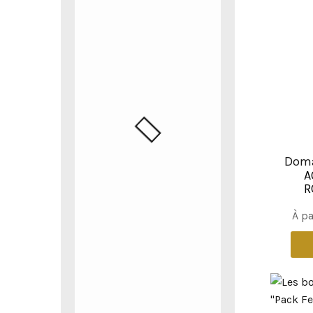
Doma
A
R
À pa