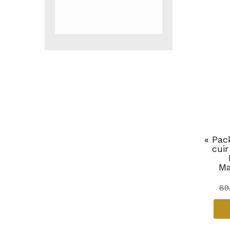
« Pac
cuir
Ma
89