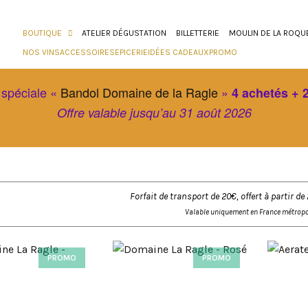
BOUTIQUE
ATELIER DÉGUSTATION
BILLETTERIE
MOULIN DE LA ROQU
NOS VINS
ACCESSOIRES
EPICERIE
IDÉES CADEAUX
PROMO
 spéciale «
Bandol Domaine de la Ragle
»
4 achetés + 2
Offre valable jusqu’au 31 août 2026
Forfait de transport de 20€, offert à partir
Valable uniquement en France métropo
PROMO
PROMO