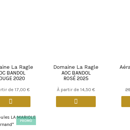
ine La Ragle
Domaine La Ragle
Aéra
OC BANDOL
AOC BANDOL
OUGE 2020
ROSÉ 2025
Ce
Ce
rtir de
17,00
€
À partir de
14,50
€
2
produit
produit
a
a
plusieurs
plusieurs
variations.
variations.
PROMO
Les
Les