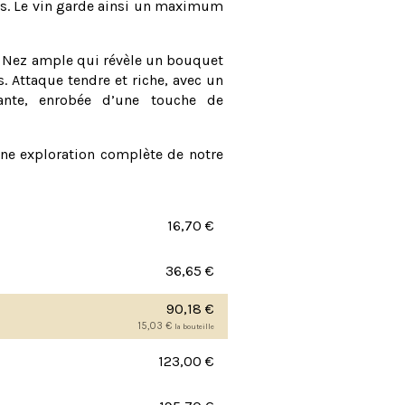
ois. Le vin garde ainsi un maximum
e. Nez ample qui révèle un bouquet
s. Attaque tendre et riche, avec un
tante, enrobée d’une touche de
une exploration complète de notre
16,70
€
36,65
€
90,18
€
15,03
€
la bouteille
123,00
€