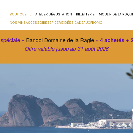
BOUTIQUE
ATELIER DÉGUSTATION
BILLETTERIE
MOULIN DE LA ROQU
NOS VINS
ACCESSOIRES
EPICERIE
IDÉES CADEAUX
PROMO
 spéciale «
Bandol Domaine de la Ragle
»
4 achetés + 2
Offre valable jusqu’au 31 août 2026