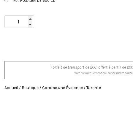
MATHUSALEM DE 600 CL
Forfait de transport de 20€, offert à partir de 
Valable uniquement en France métropolita
Accueil
/
Boutique
/
Comme une Évidence
/ Tarente