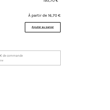
195,70
€
À partir de
16,70
€
Ajouter au panier
200€ de commande
ine