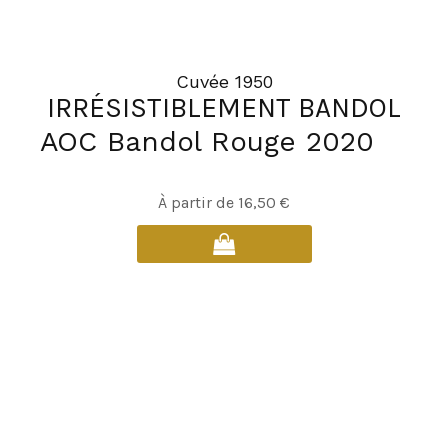
Cuvée 1950
IRRÉSISTIBLEMENT BANDOL
AOC Bandol Rouge 2020
Ce
À partir de
16,50
€
produit
a
plusieurs
variations.
Les
options
peuvent
être
choisies