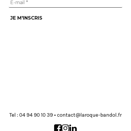
Tel :
93 01 09 49 40
•
rf.lodnab-euqoral@tcatnoc