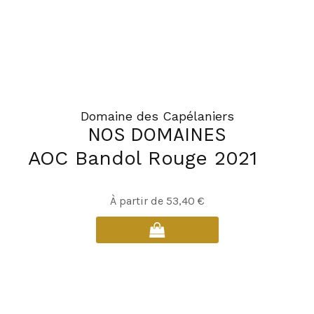
sur
la
page
du
produit
Domaine des Capélaniers
NOS DOMAINES
AOC Bandol Rouge 2021
À partir de
53,40
€