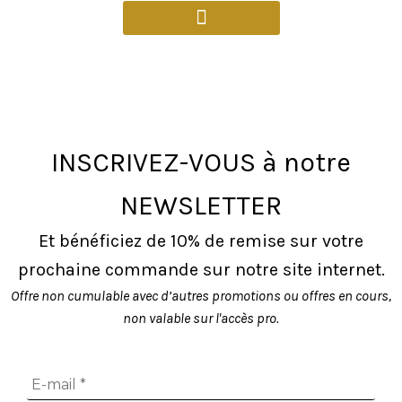
produit
a
plusieurs
variations.
Les
options
peuvent
INSCRIVEZ-VOUS à notre
être
choisies
NEWSLETTER
sur
la
Et bénéficiez de 10% de remise sur votre
page
prochaine commande sur notre site internet.
du
produit
Offre non cumulable avec d’autres promotions ou offres en cours,
non valable sur l'accès pro.