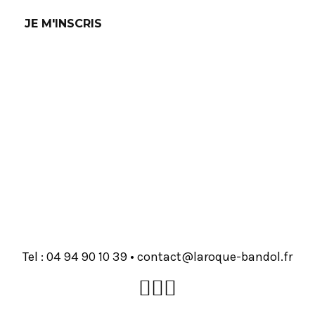
Tel :
93 01 09 49 40
•
rf.lodnab-euqoral@tcatnoc