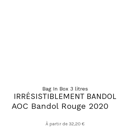
Les
options
peuvent
être
choisies
sur
la
page
du
produit
Bag In Box 3 litres
IRRÉSISTIBLEMENT BANDOL
AOC Bandol Rouge 2020
Ce
À partir de
32,20
€