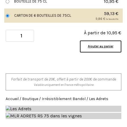
10,95
€
BOUTEILLE DE 75 CL
59,13
€
CARTON DE 6 BOUTEILLES DE 75CL
9,86
€
la bouteille
À partir de
10,95
€
Ajouter au panier
Forfait de transport de 20€, offert à partir de 200€ de commande
Valable uniquement en France métropolitaine
Accueil
/
Boutique
/
Irrésistiblement Bandol
/ Les Adrets