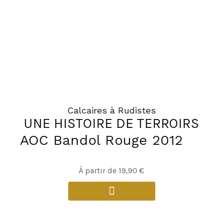
Calcaires à Rudistes
UNE HISTOIRE DE TERROIRS
AOC Bandol Rouge 2012
Ce
À partir de
19,90
€
produit
a
plusieurs
variations.