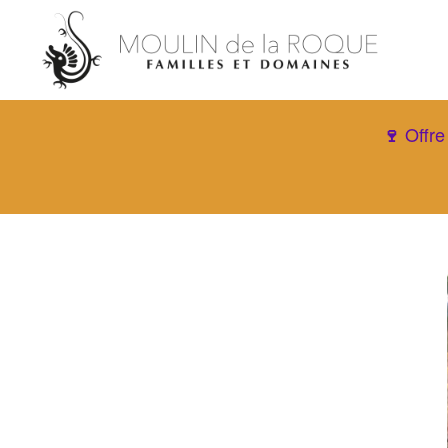
Offre
🍷