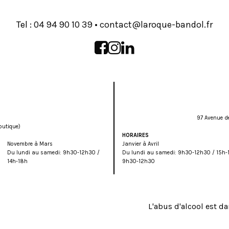
Tel :
93 01 09 49 40
•
rf.lodnab-euqoral@tcatnoc
97 Avenue d
outique)
HORAIRES
Novembre à Mars
Janvier à Avril
Du lundi au samedi: 9h30-12h30 /
Du lundi au samedi: 9h30-12h30 / 15h-
14h-18h
9h30-12h30
L'abus d'alcool est 