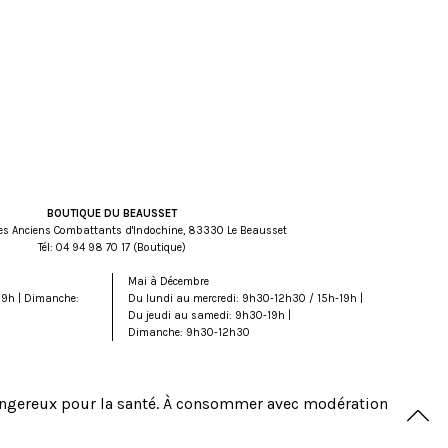
BOUTIQUE DU BEAUSSET
es Anciens Combattants d'Indochine, 83330 Le Beausset
Tél:
71 07 89 49 40
(Boutique)
Mai à Décembre
19h | Dimanche:
Du lundi au mercredi: 9h30-12h30 / 15h-19h |
Du jeudi au samedi: 9h30-19h |
Dimanche: 9h30-12h30
dangereux pour la santé. À consommer avec modération