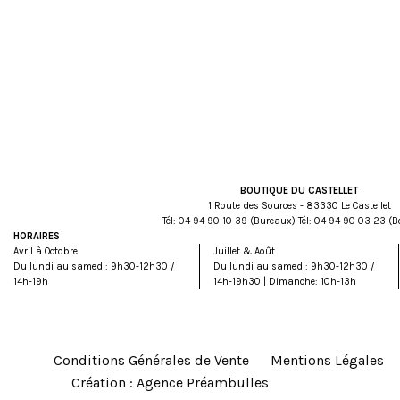
BOUTIQUE DU CASTELLET
1 Route des Sources - 83330 Le Castellet
Tél:
93 01 09 49 40
(Bureaux) Tél:
32 30 09 49 40
(B
HORAIRES
Avril à Octobre
Juillet & Août
Du lundi au samedi: 9h30-12h30 /
Du lundi au samedi: 9h30-12h30 /
14h-19h
14h-19h30 | Dimanche: 10h-13h
Conditions Générales de Vente
Mentions Légales
Création : Agence Préambulles