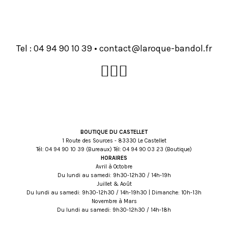
Tel :
93 01 09 49 40
•
rf.lodnab-euqoral@tcatnoc
BOUTIQUE DU CASTELLET
1 Route des Sources - 83330 Le Castellet
Tél:
93 01 09 49 40
(Bureaux) Tél:
32 30 09 49 40
(Boutique)
HORAIRES
Avril à Octobre
Du lundi au samedi: 9h30-12h30 / 14h-19h
Juillet & Août
Du lundi au samedi: 9h30-12h30 / 14h-19h30 | Dimanche: 10h-13h
Novembre à Mars
Du lundi au samedi: 9h30-12h30 / 14h-18h