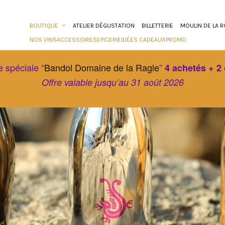
BOUTIQUE
ATELIER DÉGUSTATION
BILLETTERIE
MOULIN DE LA 
NOS VINS
ACCESSOIRES
EPICERIE
IDÉES CADEAUX
PROMO
e spéciale “
Bandol Domaine de la Ragle
”
4 achetés + 2 
Offre valable jusqu’au 31 août 2026