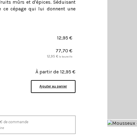
 fruits mûrs et d'épices. Séduisant
de ce cépage qui lui donnent une
12,95
€
77,70
€
12,95
€
la bouteille
À partir de
12,95
€
Ajouter au panier
200€ de commande
ine