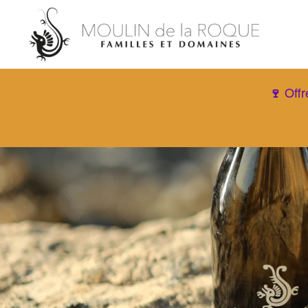
Offr
🍷