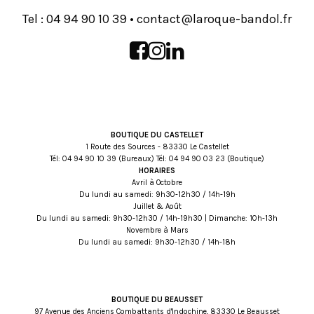
Tel :
93 01 09 49 40
•
rf.lodnab-euqoral@tcatnoc
BOUTIQUE DU CASTELLET
1 Route des Sources - 83330 Le Castellet
Tél:
93 01 09 49 40
(Bureaux) Tél:
32 30 09 49 40
(Boutique)
HORAIRES
Avril à Octobre
Du lundi au samedi: 9h30-12h30 / 14h-19h
Juillet & Août
Du lundi au samedi: 9h30-12h30 / 14h-19h30 | Dimanche: 10h-13h
Novembre à Mars
Du lundi au samedi: 9h30-12h30 / 14h-18h
BOUTIQUE DU BEAUSSET
97 Avenue des Anciens Combattants d'Indochine, 83330 Le Beausset