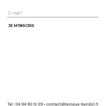
Tel :
93 01 09 49 40
•
rf.lodnab-euqoral@tcatnoc