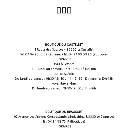
BOUTIQUE DU CASTELLET
1 Route des Sources - 83330 Le Castellet
Tél:
93 01 09 49 40
(Bureaux) Tél:
32 30 09 49 40
(Boutique)
HORAIRES
Avril à Octobre
Du lundi au samedi: 9h30-12h30 / 14h-19h
Juillet & Août
Du lundi au samedi: 9h30-12h30 / 14h-19h30 | Dimanche: 10h-13h
Novembre à Mars
Du lundi au samedi: 9h30-12h30 / 14h-18h
BOUTIQUE DU BEAUSSET
97 Avenue des Anciens Combattants d'Indochine, 83330 Le Beausset
Tél:
71 07 89 49 40
(Boutique)
HORAIRES