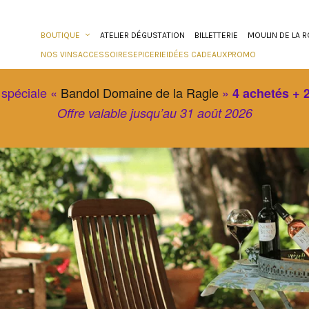
BOUTIQUE
ATELIER DÉGUSTATION
BILLETTERIE
MOULIN DE LA 
NOS VINS
ACCESSOIRES
EPICERIE
IDÉES CADEAUX
PROMO
 spéciale «
Bandol Domaine de la Ragle
»
4 achetés + 2
Offre valable jusqu’au 31 août 2026