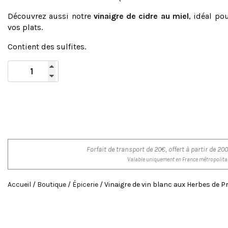
Découvrez aussi notre
vinaigre de cidre au miel
, idéal po
vos plats.
Contient des sulfites.
Forfait de transport de 20€, offert à partir de 
Valable uniquement en France métropolita
Accueil
/
Boutique
/
Épicerie
/ Vinaigre de vin blanc aux Herbes de 