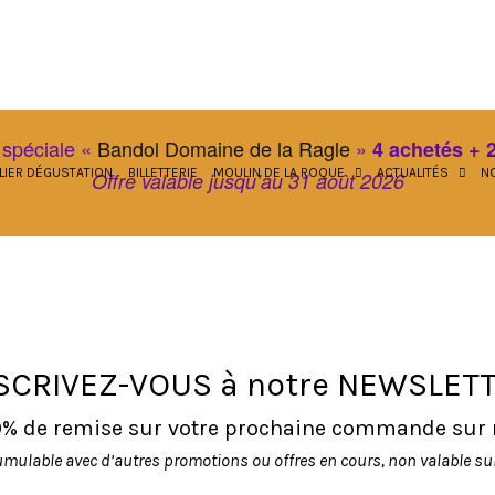
 spéciale «
Bandol Domaine de la Ragle
»
4 achetés + 2
LIER DÉGUSTATION
BILLETTERIE
MOULIN DE LA ROQUE
ACTUALITÉS
NO
Offre valable jusqu’au 31 août 2026
SCRIVEZ-VOUS à notre NEWSLET
10% de remise sur votre prochaine commande sur no
umulable avec d’autres promotions ou offres en cours, non valable sur 