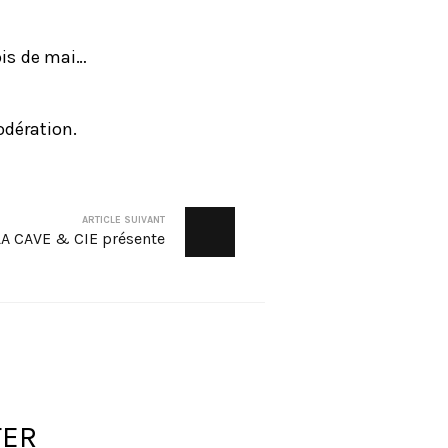
ois de mai…
odération.
ARTICLE SUIVANT
LA CAVE & CIE présente
TER