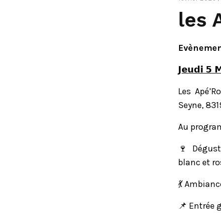
les 
Evènement
𝗝𝗲𝘂𝗱𝗶 𝟱 
Les Apé’R
Seyne, 8319
Au progra
🍷 Dégust
blanc et ro
💃 Ambiance
📌 Entrée 