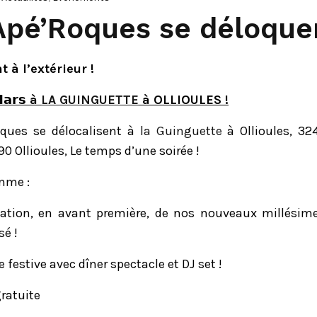
Apé’Roques se déloquen
 à l’extérieur !
𝗠𝗮𝗿𝘀
à
LA GUINGUETTE
à OLLIOULES !
oques se délocalisent à
la Guinguette
à Ollioules, 32
0 Ollioules, Le temps d’une soirée !
mme :
ation, en avant première, de nos nouveaux millésim
sé !
 festive avec dîner spectacle et DJ set !
gratuite