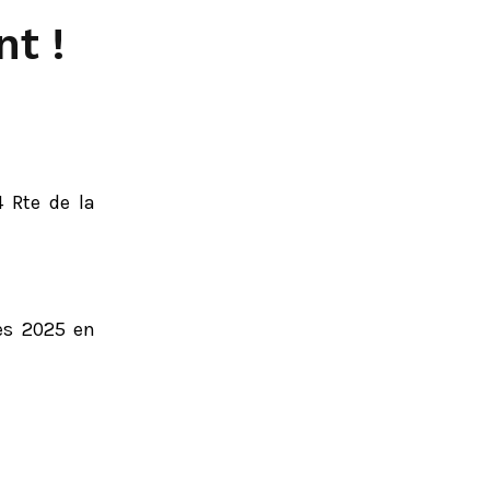
t !
4 Rte de la
es 2025 en