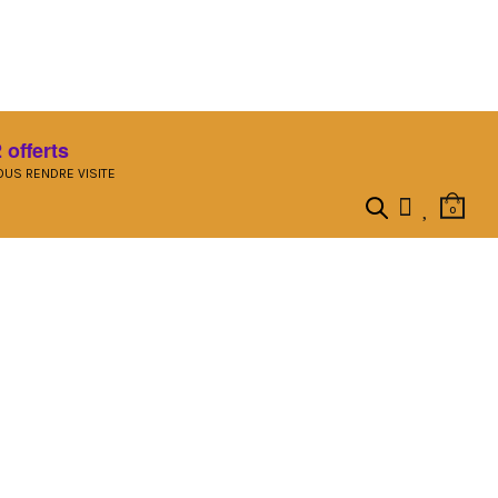
 offerts
US RENDRE VISITE
0