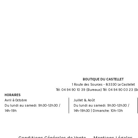
BOUTIQUE DU CASTELLET
1 Route des Sources - 83330 Le Castellet
Tél:
93 01 09 49 40
(Bureaux) Tél:
32 30 09 49 40
(B
HORAIRES
Avril à Octobre
Juillet & Août
Du lundi au samedi: 9h30-12h30 /
Du lundi au samedi: 9h30-12h30 /
14h-19h
14h-19h30 | Dimanche: 10h-13h
Conditions Générales de Vente
Mentions Légales