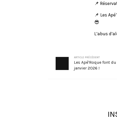
📌 Réservat
📌 Les Apé
😎
L’abus d’a
ARTICLE PRÉCÈDENT
Les Apé'Roque font du 
janvier 2026 !
IN