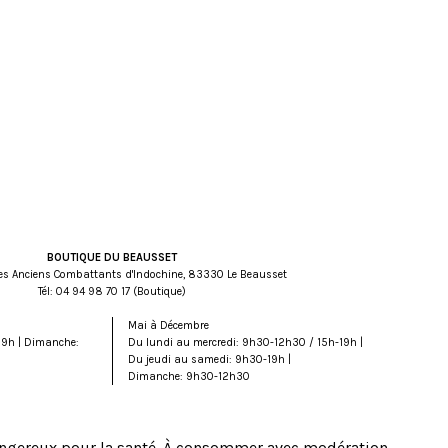
BOUTIQUE DU BEAUSSET
es Anciens Combattants d'Indochine, 83330 Le Beausset
Tél:
71 07 89 49 40
(Boutique)
Mai à Décembre
19h | Dimanche:
Du lundi au mercredi: 9h30-12h30 / 15h-19h |
Du jeudi au samedi: 9h30-19h |
Dimanche: 9h30-12h30
dangereux pour la santé. À consommer avec modération