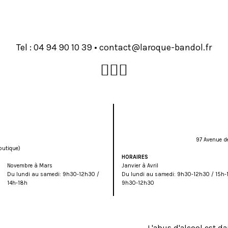
Tel :
93 01 09 49 40
•
rf.lodnab-euqoral@tcatnoc
97 Avenue d
outique)
HORAIRES
Novembre à Mars
Janvier à Avril
Du lundi au samedi: 9h30-12h30 /
Du lundi au samedi: 9h30-12h30 / 15h-
14h-18h
9h30-12h30
L'abus d'alcool est 