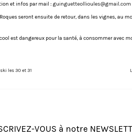
ion et infos par mail :
moc.liamg@seluoilloetteugniug
’Roques seront ensuite de retour, dans les vignes, au m
lcool est dangereux pour la santé, à consommer avec m
ski les 30 et 31
SCRIVEZ-VOUS à notre NEWSLET