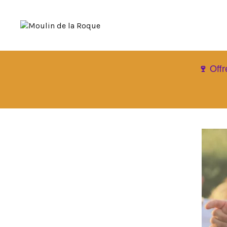
Offr
🍷