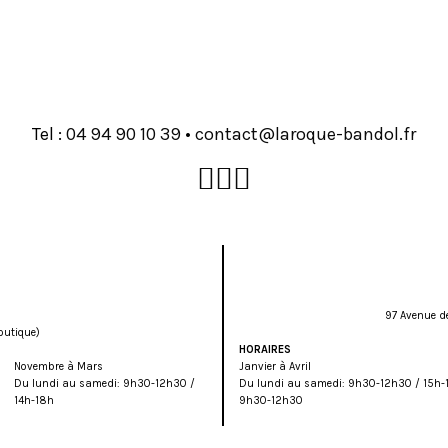
Tel :
93 01 09 49 40
•
rf.lodnab-euqoral@tcatnoc
97 Avenue d
outique)
HORAIRES
Novembre à Mars
Janvier à Avril
Du lundi au samedi: 9h30-12h30 /
Du lundi au samedi: 9h30-12h30 / 15h-
14h-18h
9h30-12h30