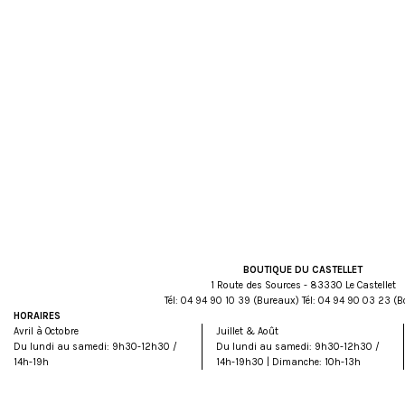
BOUTIQUE DU CASTELLET
1 Route des Sources - 83330 Le Castellet
Tél:
93 01 09 49 40
(Bureaux) Tél:
32 30 09 49 40
(B
HORAIRES
Avril à Octobre
Juillet & Août
Du lundi au samedi: 9h30-12h30 /
Du lundi au samedi: 9h30-12h30 /
14h-19h
14h-19h30 | Dimanche: 10h-13h