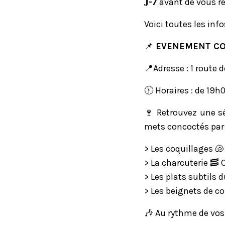
𝐉
-7
avant de vous re
Voici toutes les info
📌
EVENEMENT C
📍Adresse : 1 route 
🕦 Horaires : de 19h
🍷 Retrouvez une s
mets concoctés par 
> Les coquillages 🐚
> La charcuterie 🥓
> Les plats subtils 
> Les beignets de co
🎶 Au rythme de vos