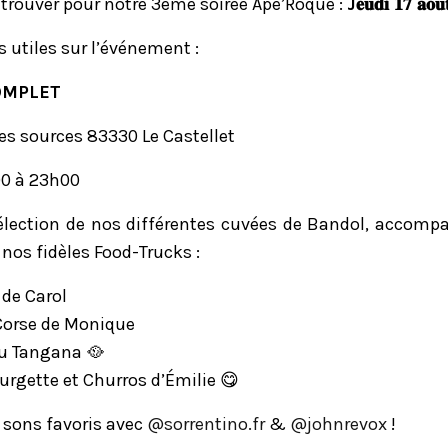
trouver pour notre 3ème soirée Apé’Roque :
J𝐞𝐮𝐝𝐢 𝟏𝟕 𝐚𝐨𝐮
s utiles sur l’événement :
OMPLET
des sources 83330 Le Castellet
00 à 23h00
élection de nos différentes cuvées de Bandol, accompa
nos fidèles Food-Trucks :
 de Carol
 Corse de Monique
du Tangana 🥘
urgette et Churros d’Émilie 😋
 sons favoris avec
@sorrentino.fr
&
@johnrevox
!