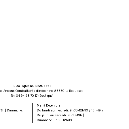
BOUTIQUE DU BEAUSSET
es Anciens Combattants d'Indochine, 83330 Le Beausset
Tél:
71 07 89 49 40
(Boutique)
Mai à Décembre
19h | Dimanche:
Du lundi au mercredi: 9h30-12h30 / 15h-19h |
Du jeudi au samedi: 9h30-19h |
Dimanche: 9h30-12h30