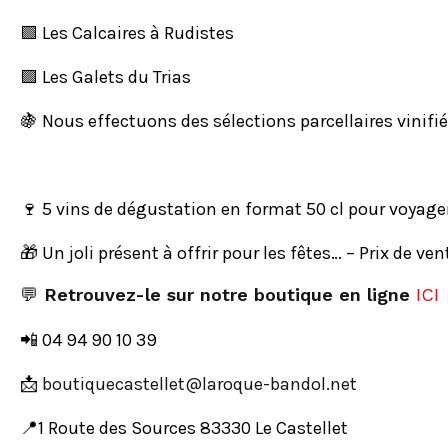
🟩 Les Calcaires à Rudistes
🟪 Les Galets du Trias
🍇 Nous effectuons des sélections parcellaires vinifi
🍷 5 vins de dégustation en format 50 cl pour voyage
🎁 Un joli présent à offrir pour les fêtes… – Prix de ven
💬
Retrouvez-le sur notre boutique en ligne
ICI
📲 04 94 90 10 39
📩
ten.lodnab-euqoral@telletsaceuqituob
📍1 Route des Sources 83330 Le Castellet