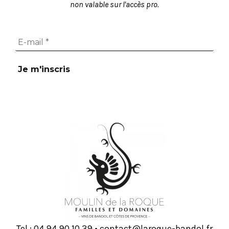
non valable sur l'accès pro.
Tel :
93 01 09 49 40
•
rf.lodnab-euqoral@tcatnoc