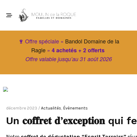
Offre spéciale «
Bandol Domaine de la
🍷
Ragle
»
4 achetés + 2 offerts
Offre valable jusqu’au 31 août 2026
décembre 2023 /
Actualités
,
Évènements
Un 𝐜𝐨𝐟𝐟𝐫𝐞𝐭 𝐝’𝐞𝐱𝐜𝐞𝐩𝐭𝐢
Notre
coffret de dégustation “Esprit Terroirs”
réun