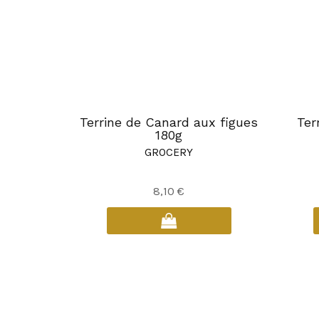
Terrine de Canard aux figues
Ter
180g
GROCERY
8,10
€