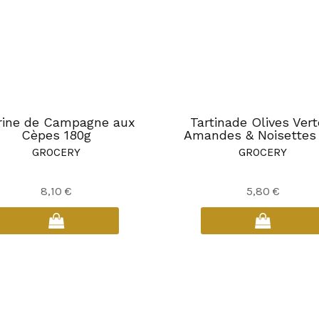
rine de Campagne aux
Tartinade Olives Vert
Cèpes 180g
Amandes & Noisettes
GROCERY
GROCERY
8,10
€
5,80
€