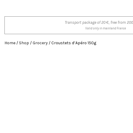
Transport package of 20 €, free from 200
Valid only in mainland France
Home
/
Shop
/
Grocery
/ Croustets d’Apéro 150g