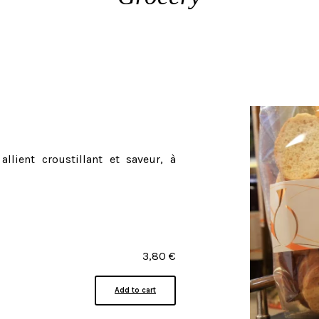
allient croustillant et saveur, à
3,80
€
Add to cart