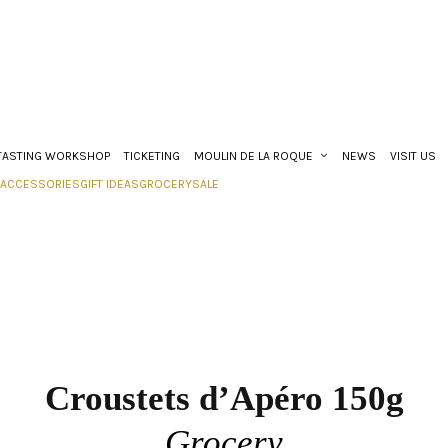
TASTING WORKSHOP
TICKETING
MOULIN DE LA ROQUE
NEWS
VISIT US
ACCESSORIES
GIFT IDEAS
GROCERY
SALE
Croustets d’Apéro 150g
Grocery