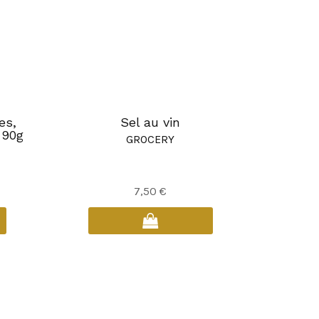
es,
Sel au vin
 90g
GROCERY
7,50
€