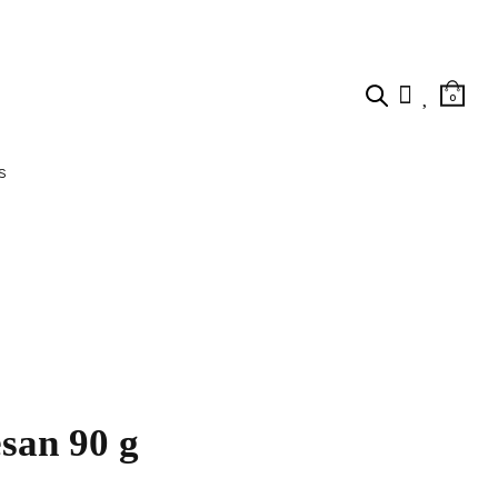
0
US
san 90 g