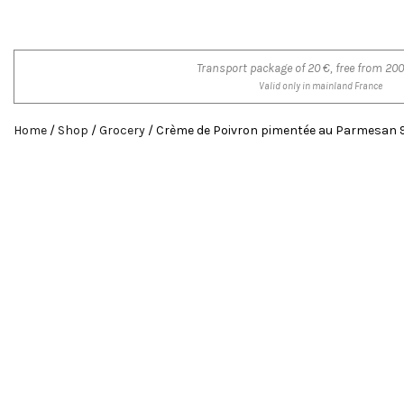
Transport package of 20 €, free from 200
Valid only in mainland France
Home
/
Shop
/
Grocery
/ Crème de Poivron pimentée au Parmesan 