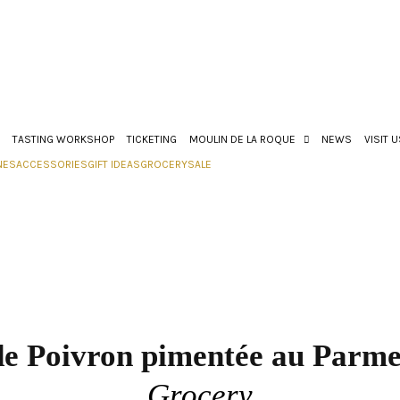
TASTING WORKSHOP
TICKETING
MOULIN DE LA ROQUE
NEWS
VISIT 
NES
ACCESSORIES
GIFT IDEAS
GROCERY
SALE
e Poivron pimentée au Parme
Grocery