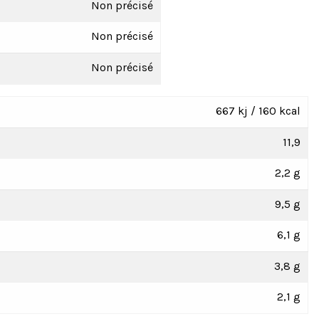
Non précisé
Non précisé
Non précisé
667 kj / 160 kcal
11,9
2,2 g
9,5 g
6,1 g
3,8 g
2,1 g