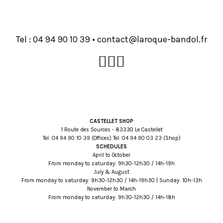
Tel :
93 01 09 49 40
•
rf.lodnab-euqoral@tcatnoc
CASTELLET SHOP
1 Route des Sources - 83330 Le Castellet
Tel:
93 01 09 49 40
(Offices) Tel:
32 30 09 49 40
(Shop)
SCHEDULES
April to October
From monday to saturday: 9h30-12h30 / 14h-19h
July & August
From monday to saturday: 9h30-12h30 / 14h-19h30 | Sunday: 10h-13h
November to March
From monday to saturday: 9h30-12h30 / 14h-18h