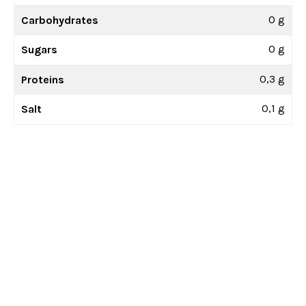
0 g
Carbohydrates
0 g
Sugars
0,3 g
Proteins
0,1 g
Salt