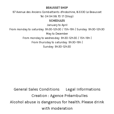
BEAUSSET SHOP
97 Avenue des Anciens Combattants d'Indochine, 83330 Le Beausset
Tel:
71 07 89 49 40
(Shop)
SCHEDULES
January to April
From monday to saturday: 9h30-12h30 / 15h-19h | Sunday: 9h30-12h30
May to December
From monday to wednesday: 9h30-12h30 / 15h-19h |
From thursday to saturday: 9h30-19h |
Sunday: 9h30-12h30
General Sales Conditions
Legal Informations
Creation : Agence Préambulles
Alcohol abuse is dangerous for health. Please drink
with moderation