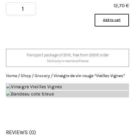
12,70
€
Add to cart
Transport package of 20 €, free from 200 € order
Valid only in mainland France
Home
/
Shop
/
Grocery
/ Vinaigre de vin rouge “Vieilles Vignes”
REVIEWS (0)