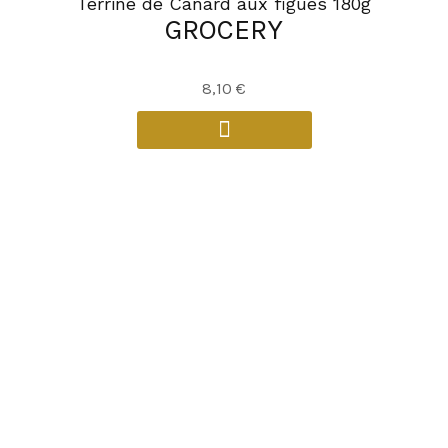
Terrine de Canard aux figues 180g
GROCERY
8,10
€