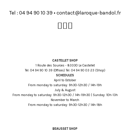
Tel :
93 01 09 49 40
•
rf.lodnab-euqoral@tcatnoc
CASTELLET SHOP
1 Route des Sources - 83330 Le Castellet
Tel:
93 01 09 49 40
(Offices) Tel:
32 30 09 49 40
(Shop)
SCHEDULES
April to October
From monday to saturday: 9h30-12h30 / 14h-19h
July & August
From monday to saturday: 9h30-12h30 / 14h-19h30 | Sunday: 10h-13h
November to March
From monday to saturday: 9h30-12h30 / 14h-18h
BEAUSSET SHOP