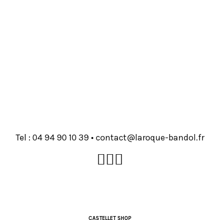
Tel :
93 01 09 49 40
•
rf.lodnab-euqoral@tcatnoc
CASTELLET SHOP