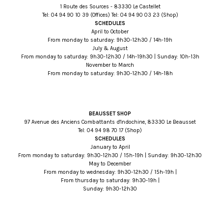
1 Route des Sources - 83330 Le Castellet
Tel:
93 01 09 49 40
(Offices) Tel:
32 30 09 49 40
(Shop)
SCHEDULES
April to October
From monday to saturday: 9h30-12h30 / 14h-19h
July & August
From monday to saturday: 9h30-12h30 / 14h-19h30 | Sunday: 10h-13h
November to March
From monday to saturday: 9h30-12h30 / 14h-18h
BEAUSSET SHOP
97 Avenue des Anciens Combattants d'Indochine, 83330 Le Beausset
Tel:
71 07 89 49 40
(Shop)
SCHEDULES
January to April
From monday to saturday: 9h30-12h30 / 15h-19h | Sunday: 9h30-12h30
May to December
From monday to wednesday: 9h30-12h30 / 15h-19h |
From thursday to saturday: 9h30-19h |
Sunday: 9h30-12h30