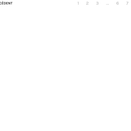
1
2
3
…
6
7
CÈDENT