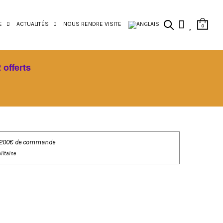
E
ACTUALITÉS
NOUS RENDRE VISITE
0
 offerts
 de 200€ de commande
litaine