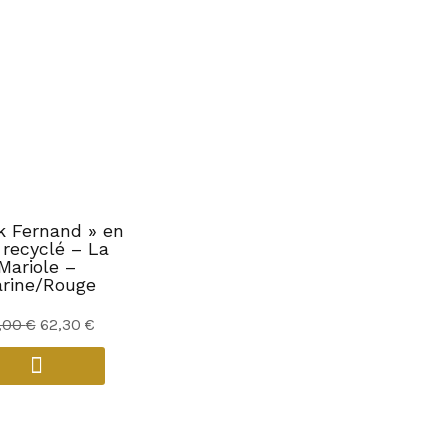
k Fernand » en
 recyclé – La
Mariole –
rine/Rouge
Le
Le
,00
€
62,30
€
prix
prix
initial
actuel
était :
est :
89,00 €.
62,30 €.