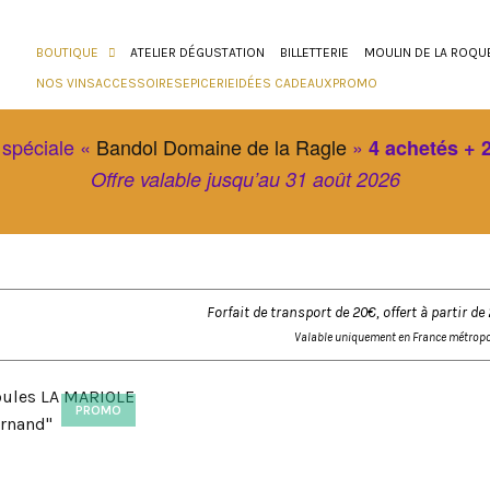
BOUTIQUE
ATELIER DÉGUSTATION
BILLETTERIE
MOULIN DE LA ROQU
NOS VINS
ACCESSOIRES
EPICERIE
IDÉES CADEAUX
PROMO
 spéciale «
Bandol Domaine de la Ragle
»
4 achetés + 2
Offre valable jusqu’au 31 août 2026
Forfait de transport de 20€, offert à partir
Valable uniquement en France métropo
PROMO