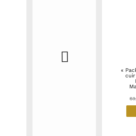
« Pac
cuir
Ma
89